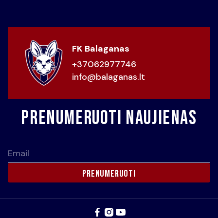
FK Balaganas
+37062977746
info@balaganas.lt
Prenumeruoti naujienas
Email