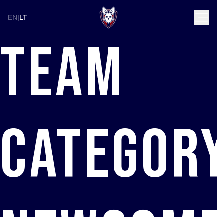
EN
LT
Team
Category