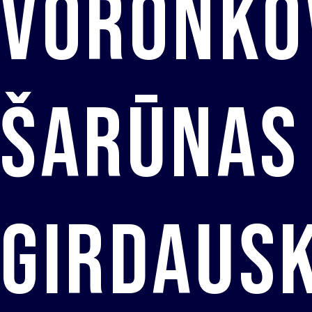
Voronko
Šarūnas
Girdaus