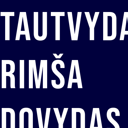
Tautvyd
Rimša
Dovydas